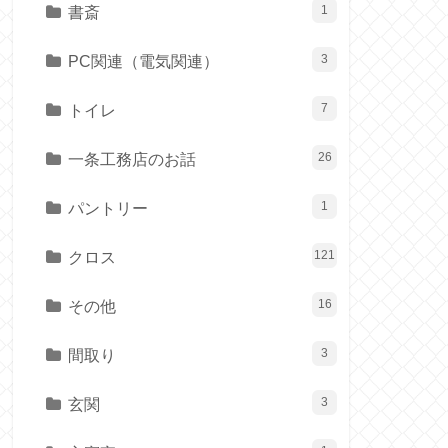
書斎
1
PC関連（電気関連）
3
トイレ
7
一条工務店のお話
26
パントリー
1
クロス
121
その他
16
間取り
3
玄関
3