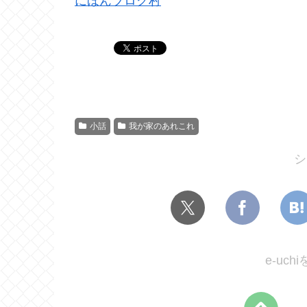
にほんブログ村
小話
我が家のあれこれ
シ
e-uc