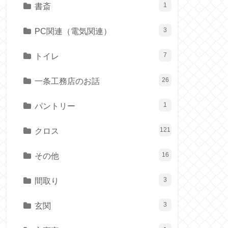
書斎
1
PC関連（電気関連）
3
トイレ
7
一条工務店のお話
26
パントリー
1
クロス
121
その他
16
間取り
3
玄関
3