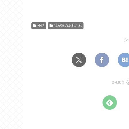
小話
我が家のあれこれ
シ
e-uc