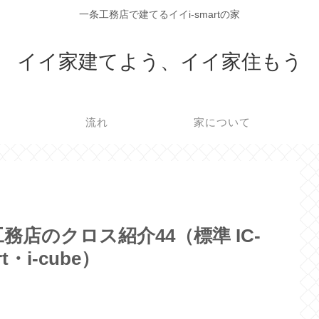
一条工務店で建てるイイi-smartの家
イイ家建てよう、イイ家住もう
流れ
家について
店のクロス紹介44（標準 IC-
・i-cube）