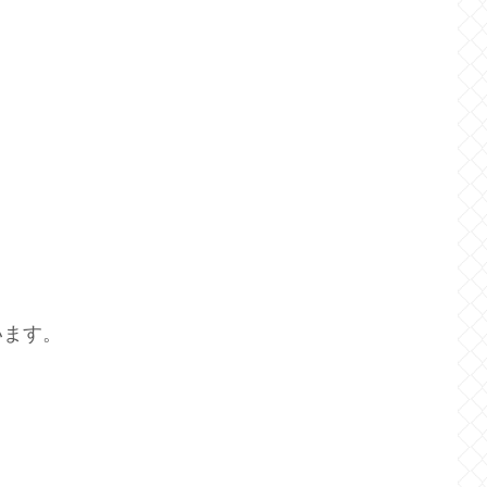
、
います。