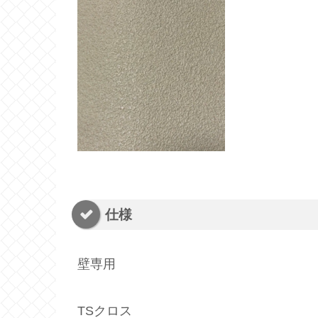
仕様
壁専用
TSクロス