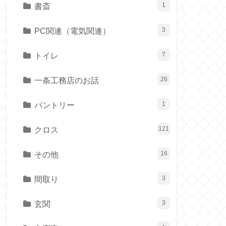
書斎
1
PC関連（電気関連）
3
トイレ
7
一条工務店のお話
26
パントリー
1
クロス
121
その他
16
間取り
3
玄関
3