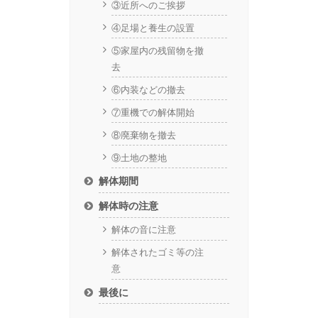
③近所へのご挨拶
④足場と養生の設置
⑤家屋内の残留物を撤
去
⑥内装などの撤去
⑦重機での解体開始
⑧廃棄物を撤去
⑨土地の整地
解体期間
解体時の注意
解体の音に注意
解体されたゴミ等の注
意
最後に