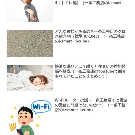
4（トイレ編）（一条工務店のi-smart・i-
cube）
どんな種類があるの？一条工務店のクロ
ス紹介44（標準 IC-1043）（一条工務店
のi-smart・i-cube）
快適な眠りとは？眠りと住まいの性能関
係を解説（一条工務店のYouTubeで紹介
されていたことをまとめます）
Wi-Fiルーターの話（一条工務店では電波
の受信に問題はないのか？）（一条工務
店のi-smart・i-cube）